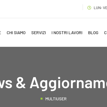
LUN- VEN
E
CHI SIAMO
SERVIZI
I NOSTRI LAVORI
BLOG
C
s & Aggiornam
MULTIUSER