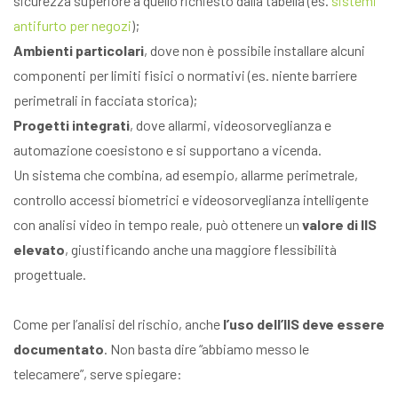
sicurezza superiore a quello richiesto dalla tabella (es.
sistemi
antifurto per negozi
);
Ambienti particolari
, dove non è possibile installare alcuni
componenti per limiti fisici o normativi (es. niente barriere
perimetrali in facciata storica);
Progetti integrati
, dove allarmi, videosorveglianza e
automazione coesistono e si supportano a vicenda.
Un sistema che combina, ad esempio, allarme perimetrale,
controllo accessi biometrici e videosorveglianza intelligente
con analisi video in tempo reale, può ottenere un
valore di IIS
elevato
, giustificando anche una maggiore flessibilità
progettuale.
Come per l’analisi del rischio, anche
l’uso dell’IIS deve essere
documentato
. Non basta dire “abbiamo messo le
telecamere”, serve spiegare: